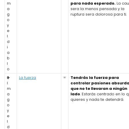
m
para nada esperado.
La ca
a
sera la menos pensada y la
g
ruptura sera dolorosa para ti.
o
y
e
l
d
i
a
b
l
o
E
➕
La fuerza
=
Tendrás la fuerza para
l
controlar pasiones absurd
m
que no te llevaran a ningún
a
lado
. Estarás centrado en lo 
g
quieres y nada te detendrá.
o
y
e
l
d