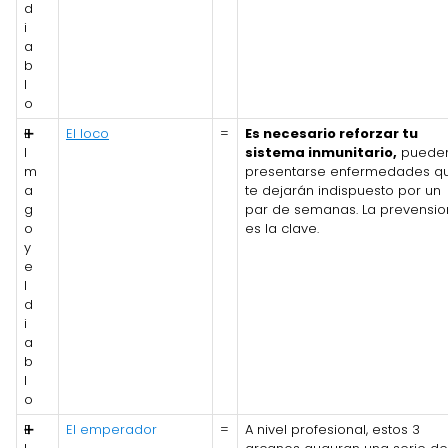
d
i
a
b
l
o
E
➕
El loco
=
Es necesario reforzar tu
l
sistema inmunitario,
puede
m
presentarse enfermedades q
a
te dejarán indispuesto por un
g
par de semanas. La prevensio
o
es la clave.
y
e
l
d
i
a
b
l
o
E
➕
El emperador
=
A nivel profesional, estos 3