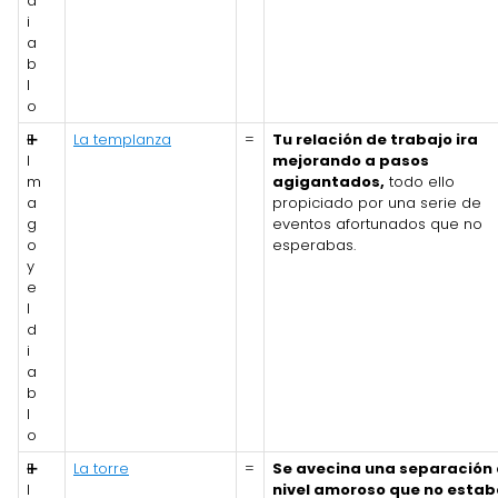
d
i
a
b
l
o
E
➕
La templanza
=
Tu relación de trabajo ira
l
mejorando a pasos
m
agigantados,
todo ello
a
propiciado por una serie de
g
eventos afortunados que no
o
esperabas.
y
e
l
d
i
a
b
l
o
E
➕
La torre
=
Se avecina una separación
l
nivel amoroso que no esta