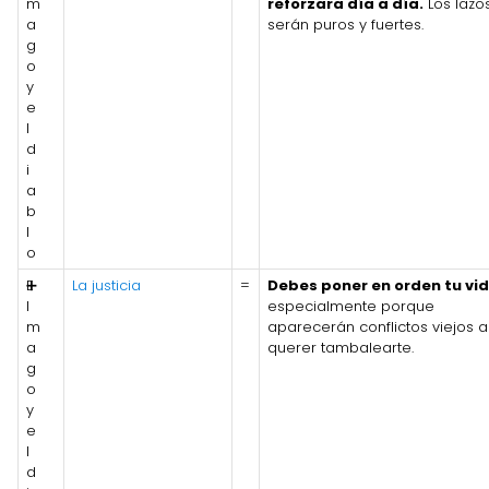
m
reforzara día a día.
Los lazo
a
serán puros y fuertes.
g
o
y
e
l
d
i
a
b
l
o
E
➕
La justicia
=
Debes poner en orden tu vid
l
especialmente porque
m
aparecerán conflictos viejos a
a
querer tambalearte.
g
o
y
e
l
d