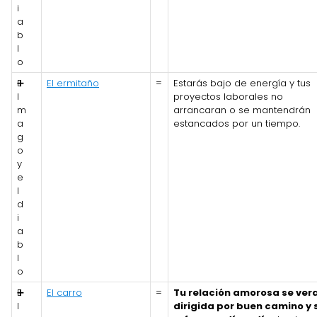
i
a
b
l
o
E
➕
El ermitaño
=
Estarás bajo de energía y tus
l
proyectos laborales no
m
arrancaran o se mantendrán
a
estancados por un tiempo.
g
o
y
e
l
d
i
a
b
l
o
E
➕
El carro
=
Tu relación amorosa se ver
l
dirigida por buen camino y 