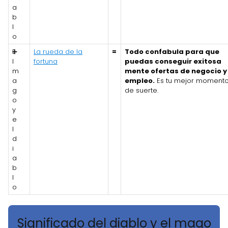
a
b
l
o
E
➕
La rueda de la
=
Todo confabula para que
l
fortuna
puedas conseguir exitosa
m
mente ofertas de negocio y
a
empleo.
Es tu mejor moment
g
de suerte.
o
y
e
l
d
i
a
b
l
o
Significado del diablo y el mago