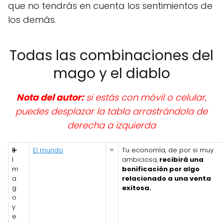
que no tendrás en cuenta los sentimientos de
los demás.
Todas las combinaciones del
mago y el diablo
Nota del autor:
si estás con móvil o celular,
puedes desplazar la tabla arrastrándola de
derecha a izquierda
E
➕
El mundo
=
Tu economía, de por si muy
l
ambiciosa,
recibirá una
m
bonificación por algo
a
relacionado a una venta
g
exitosa.
o
y
e