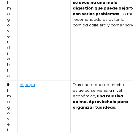
l
se avecina una mala
m
digestión que puede dejart
a
con serios problemas.
Lo m
g
recomendado es evitar la
o
comida callejera y comer san
y
e
l
d
i
a
b
l
o
E
➕
el papa
=
Tras una etapa de mucho
l
esfuerzo se viene, a nivel
m
económico,
una relativa
a
calma. Aprovéchalo para
g
organizar tus ideas.
o
y
e
l