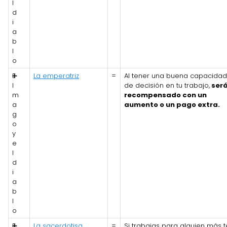
l
d
i
a
b
l
o
E
➕
La emperatriz
=
Al tener una buena capacidad
l
de decisión en tu trabajo,
ser
m
recompensado con un
a
aumento o un pago extra.
g
o
y
e
l
d
i
a
b
l
o
E
➕
La sacerdotisa
=
Si trabajas para alguien más t