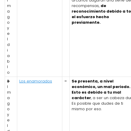
l
arcanos auguran una serie de
m
recompensas,
de
a
reconocimiento debido a t
g
el esfuerzo hecho
o
previamente.
y
e
l
d
i
a
b
l
o
E
➕
Los enamorados
=
Se presenta, a nivel
l
económico, un mal periodo.
m
Esto es debido a tu mal
a
carácter
, a ser un cabeza du
g
Es posible que dudes de ti
o
mismo por eso.
y
e
l