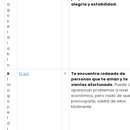
a
alegría y estabilidad.
g
o
y
e
l
d
i
a
b
l
o
E
➕
El sol
=
Te encuentra rodeado de
l
personas que te aman y te
m
sientes afortunado.
Puede 
a
aparezcan problemas a nivel
g
económico, pero nada de qu
o
preocuparte, saldrá de ellos
y
fácilmente.
e
l
d
i