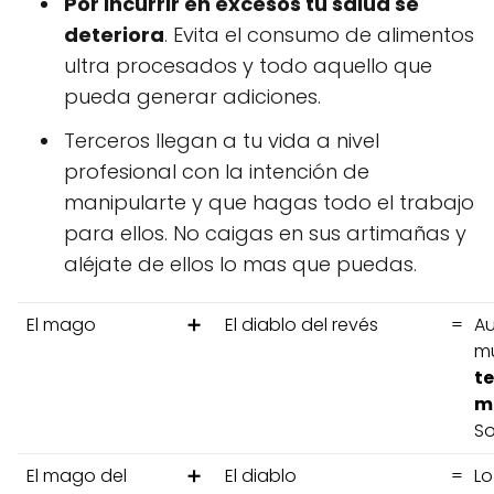
Por incurrir en excesos tu salud se
deteriora
. Evita el consumo de alimentos
ultra procesados y todo aquello que
pueda generar adiciones.
Terceros llegan a tu vida a nivel
profesional con la intención de
manipularte y que hagas todo el trabajo
para ellos. No caigas en sus artimañas y
aléjate de ellos lo mas que puedas.
El mago
➕
El diablo del revés
=
Au
mu
te
m
So
El mago del
➕
El diablo
=
Lo