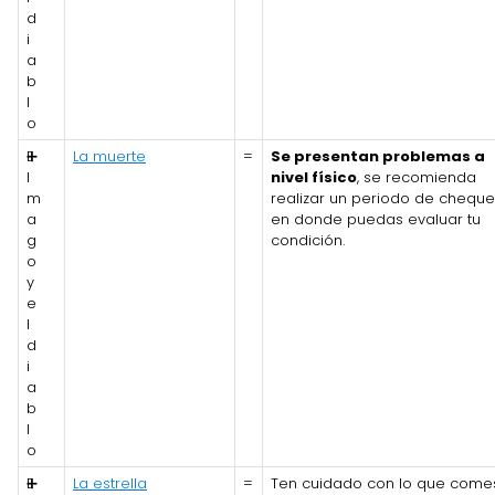
d
i
a
b
l
o
E
➕
La muerte
=
Se presentan problemas a
l
nivel físico
, se recomienda
m
realizar un periodo de chequ
a
en donde puedas evaluar tu
g
condición.
o
y
e
l
d
i
a
b
l
o
E
➕
La estrella
=
Ten cuidado con lo que comes