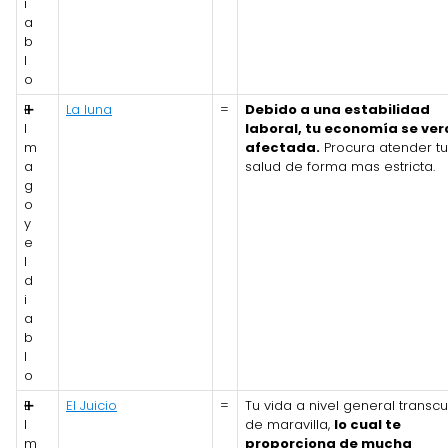
i
a
b
l
o
E
➕
La luna
=
Debido a una estabilidad
l
laboral, tu economía se ver
m
afectada.
Procura atender tu
a
salud de forma mas estricta.
g
o
y
e
l
d
i
a
b
l
o
E
➕
El Juicio
=
Tu vida a nivel general transcu
l
de maravilla,
lo cual te
m
proporciona de mucha