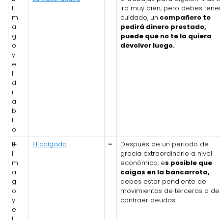
l
ira muy bien, pero debes tene
m
cuidado, un
compañero te
a
pedirá dinero prestado,
g
puede que no te la quiera
o
devolver luego.
y
e
l
d
i
a
b
l
o
E
➕
El colgado
=
Después de un periodo de
l
gracia extraordinario a nivel
m
económico, e
s posible que
a
caigas en la bancarrota,
g
debes estar pendiente de
o
movimientos de terceros o de
y
contraer deudas.
e
l