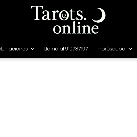
binaciones
Llama al 910787197
Horóscopo