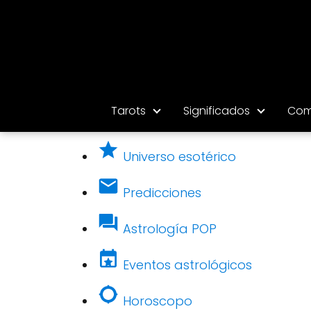
Tarots
Significados
Com
Universo esotérico
Predicciones
Astrología POP
Eventos astrológicos
Horoscopo