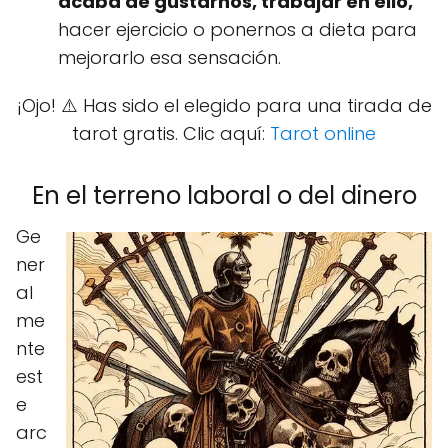
acaba de gustarnos, trabajar en ello,
hacer ejercicio o ponernos a dieta para
mejorarlo esa sensación.
¡Ojo! ⚠️ Has sido el elegido para una tirada de
tarot gratis. Clic aquí:
Tarot online
En el terreno laboral o del dinero
Ge
ner
al
me
nte
est
e
arc