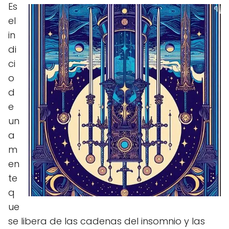
Es
el
in
di
ci
o
d
e
un
a
m
en
te
q
ue
se libera de las cadenas del insomnio y las