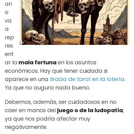
an
o
va
a
rep
res
ent
ar la
mala fortuna
en los asuntos
económicos. Hay que tener cuidado si
aparece en una
tirada de tarot en la lotería
.
Ya que no augura nada bueno.
Debemos, además, ser cuidadosos en no
caer en manos del
juego o de la ludopatía
,
ya que nos podría afectar muy
negativamente.