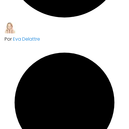
Por
Eva Delattre