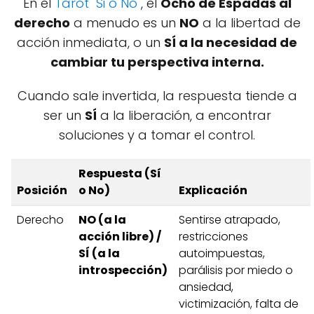
En el
Tarot "Si o No"
, el
Ocho de Espadas al
derecho
a menudo es un
NO
a la libertad de
acción inmediata, o un
SÍ a la necesidad de
cambiar tu perspectiva interna.
Cuando sale invertida, la respuesta tiende a
ser un
SÍ
a la liberación, a encontrar
soluciones y a tomar el control.
Respuesta (Sí
Posición
o No)
Explicación
Derecho
NO (a la
Sentirse atrapado,
acción libre) /
restricciones
SÍ (a la
autoimpuestas,
introspección)
parálisis por miedo o
ansiedad,
victimización, falta de