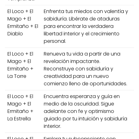
El Loco + El
Enfrenta tus miedos con valentía y
Mago + El
sabiduría. Libérate de ataduras
Ermitaño + El
para encontrar la verdadera
Diablo
libertad interior y el crecimiento
personal.
El Loco + El
Renueva tu vida a partir de una
Mago + El
revelación impactante.
Ermitaño +
Reconstruye con sabiduría y
La Torre
creatividad para un nuevo
comienzo lleno de oportunidades.
El Loco + El
Encuentra esperanza y guía en
Mago + El
medio de la oscuridad. Sigue
Ermitaño +
adelante con fe y optimismo
La Estrella
guiado por tu intuición y sabiduría
interior.
El Loco + El
Explora tu subconsciente con