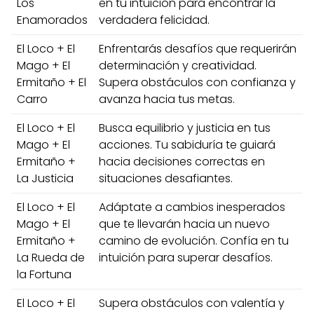
Los
en tu intuición para encontrar la
Enamorados
verdadera felicidad.
El Loco + El
Enfrentarás desafíos que requerirán
Mago + El
determinación y creatividad.
Ermitaño + El
Supera obstáculos con confianza y
Carro
avanza hacia tus metas.
El Loco + El
Busca equilibrio y justicia en tus
Mago + El
acciones. Tu sabiduría te guiará
Ermitaño +
hacia decisiones correctas en
La Justicia
situaciones desafiantes.
El Loco + El
Adáptate a cambios inesperados
Mago + El
que te llevarán hacia un nuevo
Ermitaño +
camino de evolución. Confía en tu
La Rueda de
intuición para superar desafíos.
la Fortuna
El Loco + El
Supera obstáculos con valentía y