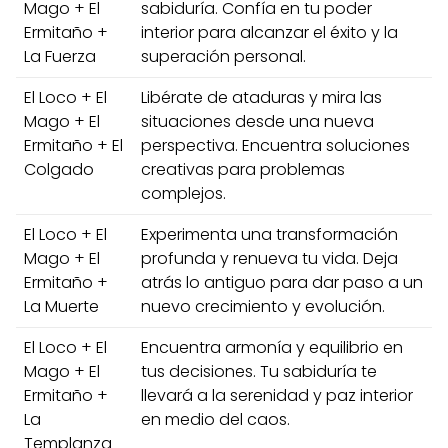
Mago + El
sabiduría. Confía en tu poder
Ermitaño +
interior para alcanzar el éxito y la
La Fuerza
superación personal.
El Loco + El
Libérate de ataduras y mira las
Mago + El
situaciones desde una nueva
Ermitaño + El
perspectiva. Encuentra soluciones
Colgado
creativas para problemas
complejos.
El Loco + El
Experimenta una transformación
Mago + El
profunda y renueva tu vida. Deja
Ermitaño +
atrás lo antiguo para dar paso a un
La Muerte
nuevo crecimiento y evolución.
El Loco + El
Encuentra armonía y equilibrio en
Mago + El
tus decisiones. Tu sabiduría te
Ermitaño +
llevará a la serenidad y paz interior
La
en medio del caos.
Templanza