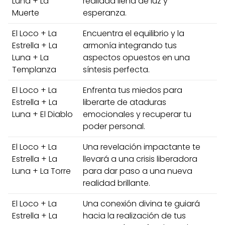
Luna + La
realidad llena de luz y
Muerte
esperanza.
El Loco + La
Encuentra el equilibrio y la
Estrella + La
armonía integrando tus
Luna + La
aspectos opuestos en una
Templanza
síntesis perfecta.
El Loco + La
Enfrenta tus miedos para
Estrella + La
liberarte de ataduras
Luna + El Diablo
emocionales y recuperar tu
poder personal.
El Loco + La
Una revelación impactante te
Estrella + La
llevará a una crisis liberadora
Luna + La Torre
para dar paso a una nueva
realidad brillante.
El Loco + La
Una conexión divina te guiará
Estrella + La
hacia la realización de tus