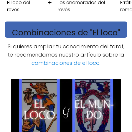
El loco del
➕
Los enamorados del
=
Errá
revés
revés
roma
Combinaciones de "El loco"
Si quieres ampliar tu conocimiento del tarot,
te recomendamos nuestro artículo sobre la
combinaciones de el loco
.