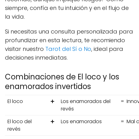
siempre, confía en tu intuición y en el flujo de
la vida.
Si necesitas una consulta personalizada para
profundizar en esta lectura, te recomiendo
visitar nuestro
Tarot del Sí o No
, ideal para
decisiones inmediatas.
Combinaciones de El loco y los
enamorados invertidos
El loco
➕
Los enamorados del
=
Innov
revés
El loco del
➕
Los enamorados
=
Mal a
revés