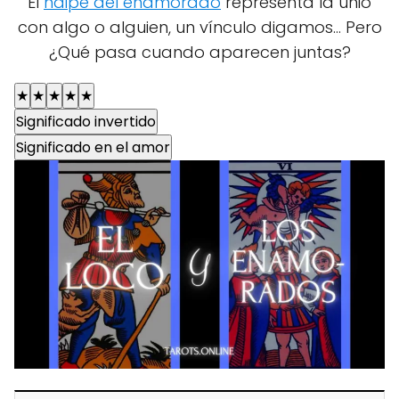
El
naipe del enamorado
representa la unió
con algo o alguien, un vínculo digamos... Pero
¿Qué pasa cuando aparecen juntas?
★
★
★
★
★
Significado invertido
Significado en el amor