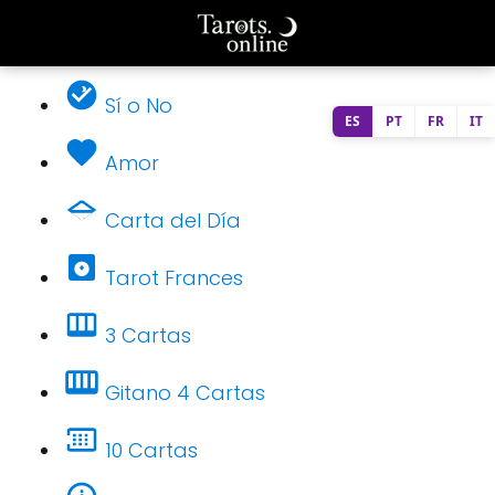
Sí o No
ES
PT
FR
IT
Amor
Carta del Día
Tarot Frances
3 Cartas
Gitano 4 Cartas
10 Cartas