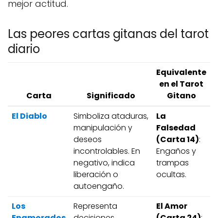
mejor actitud.
Las peores cartas gitanas del tarot
diario
Equivalente
en el Tarot
Carta
Significado
Gitano
El Diablo
Simboliza ataduras,
La
manipulación y
Falsedad
deseos
(Carta 14)
:
incontrolables. En
Engaños y
negativo, indica
trampas
liberación o
ocultas.
autoengaño.
Los
Representa
El Amor
Enamorados
decisiones
(Carta 24)
: