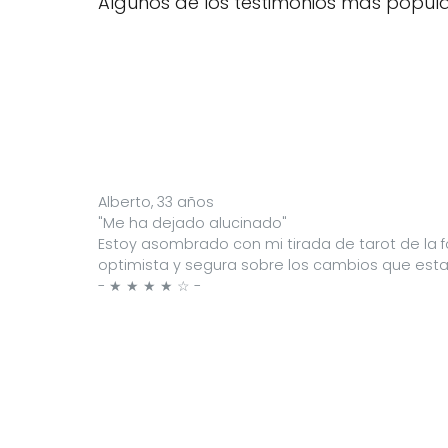
Algunos de los testimonios más popula
Alberto, 33 años
"Me ha dejado alucinado"
Estoy asombrado con mi tirada de tarot de la f
optimista y segura sobre los cambios que estab
- ★ ★ ★ ★ ☆ -