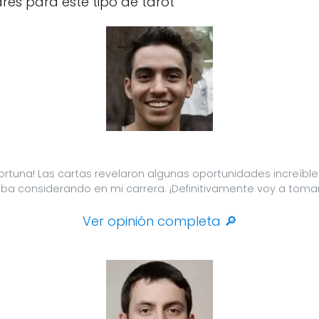
res para este tipo de tarot
ortuna! Las cartas revelaron algunas oportunidades increíb
a considerando en mi carrera. ¡Definitivamente voy a tomar 
Ver opinión completa 🔎