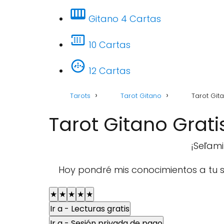
Gitano 4 Cartas
10 Cartas
12 Cartas
Tarots
Tarot Gitano
Tarot Git
Tarot Gitano Grati
¡Seľami
Hoy pondré mis conocimientos a tu 
★
★
★
★
★
Ir a - Lecturas gratis
Ir a - Sesión privada de pago