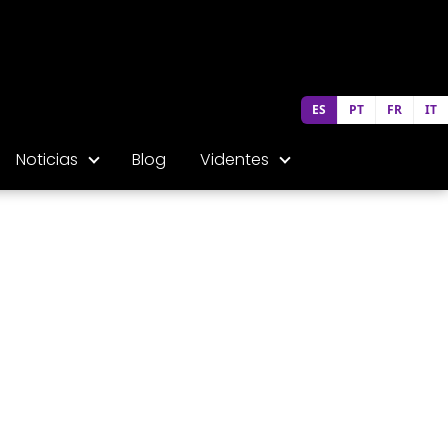
ES
PT
FR
IT
Noticias
Blog
Videntes