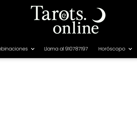
binaciones
Llama al 910787197
Horóscopo