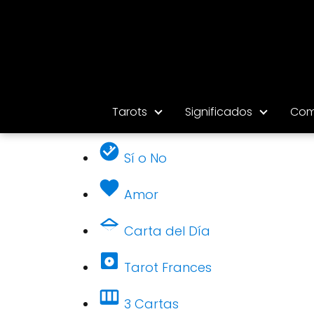
Tarots
Significados
Com
Sí o No
Amor
Carta del Día
Tarot Frances
3 Cartas