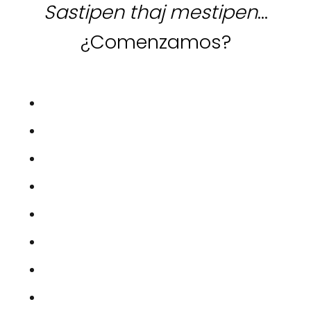
Sastipen thaj mestipen
…
¿Comenzamos?