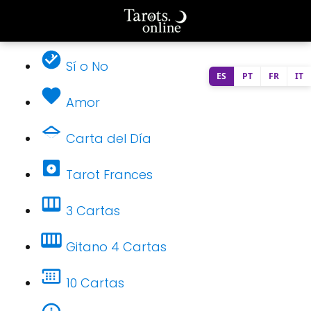
Sí o No
ES
PT
FR
IT
Amor
Carta del Día
Tarot Frances
3 Cartas
Gitano 4 Cartas
10 Cartas