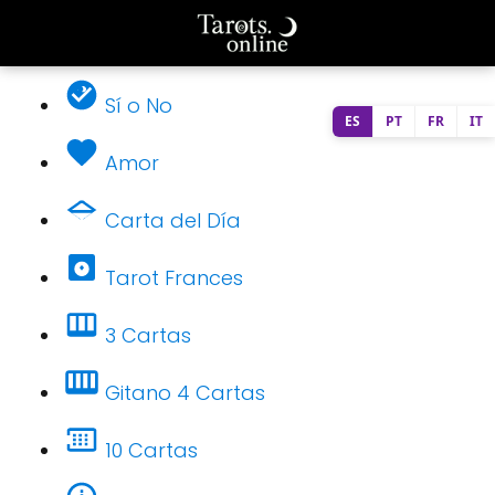
Sí o No
ES
PT
FR
IT
Amor
Carta del Día
Tarot Frances
3 Cartas
Gitano 4 Cartas
10 Cartas