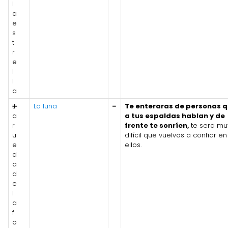
l
a
e
s
t
r
e
l
l
a
L
➕
La luna
=
Te enteraras de personas 
a
a tus espaldas hablan y de
r
frente te sonríen,
te sera mu
u
difícil que vuelvas a confiar en
e
ellos.
d
a
d
e
l
a
f
o