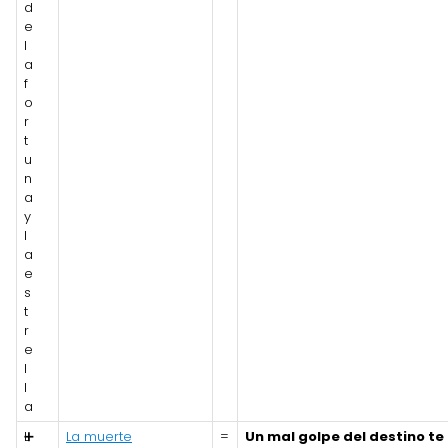
d
e
l
a
f
o
r
t
u
n
a
y
l
a
e
s
t
r
e
l
l
a
L
➕
La muerte
=
Un mal golpe del destino te