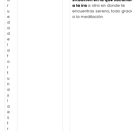
r
a la ira
a otra en donde te
u
encuentras sereno, todo graci
e
a la meditación.
d
a
d
e
l
a
f
o
r
t
u
n
a
y
l
a
e
s
t
r