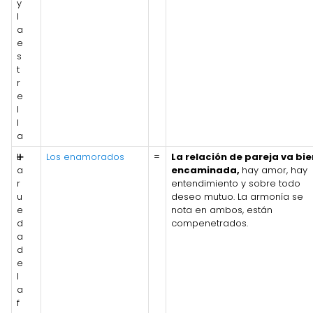
y
l
a
e
s
t
r
e
l
l
a
L
➕
Los enamorados
=
La relación de pareja va bie
a
encaminada,
hay amor, hay
r
entendimiento y sobre todo
u
deseo mutuo. La armonía se
e
nota en ambos, están
d
compenetrados.
a
d
e
l
a
f