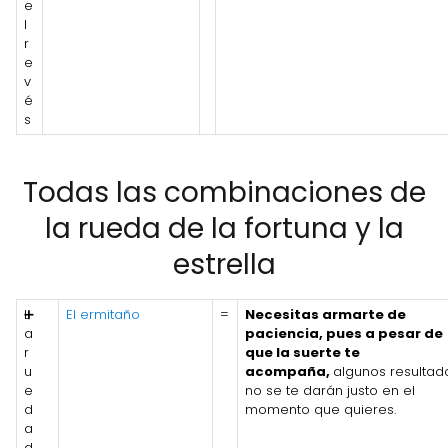
e
l
r
e
v
é
s
Todas las combinaciones de
la rueda de la fortuna y la
estrella
L
➕
El ermitaño
=
Necesitas armarte de
a
paciencia, pues a pesar de
r
que la suerte te
u
acompaña,
algunos resultad
e
no se te darán justo en el
d
momento que quieres.
a
d