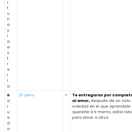
r
t
u
n
a
y
l
a
e
s
t
r
e
l
l
a
L
➕
El carro
=
Te entregaras por complet
a
al amor,
después de un ciclo
r
soledad en el que aprendiste
u
quererte a ti mismo, estas listo
e
para amar a otros.
d
a