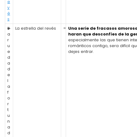
e
v
é
s
L
➕
La estrella del revés
=
Una serie de fracasos amoros
a
haran que desconfíes de la ge
r
especialmente las que tienen int
u
románticos contigo, sera difícil qu
e
dejes entrar.
d
a
d
e
l
a
f
o
r
t
u
n
a
d