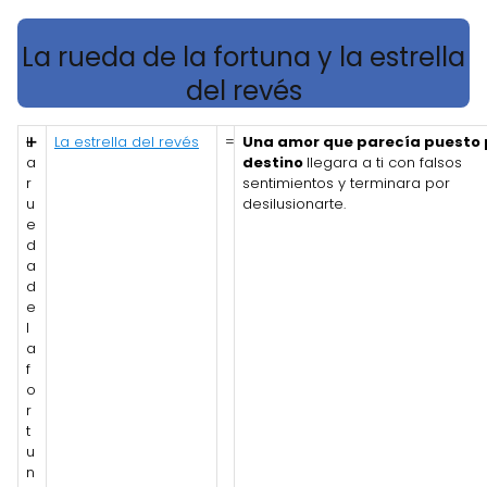
La rueda de la fortuna y la estrella
del revés
L
➕
La estrella del revés
=
Una amor que parecía puesto p
a
destino
llegara a ti con falsos
r
sentimientos y terminara por
u
desilusionarte.
e
d
a
d
e
l
a
f
o
r
t
u
n