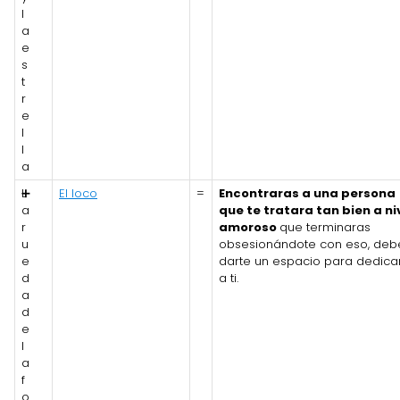
l
a
e
s
t
r
e
l
l
a
L
➕
El loco
=
Encontraras a una persona
a
que te tratara tan bien a ni
r
amoroso
que terminaras
u
obsesionándote con eso, deb
e
darte un espacio para dedica
d
a ti.
a
d
e
l
a
f
o