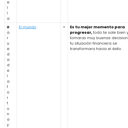
e
l
l
a
L
➕
El mundo
=
Es tu mejor momento para
a
progresar,
todo te sale bien 
r
tomaras muy buenas decision
u
tu situación financiera se
e
transformara hacia el éxito.
d
a
d
e
l
a
f
o
r
t
u
n
a
y