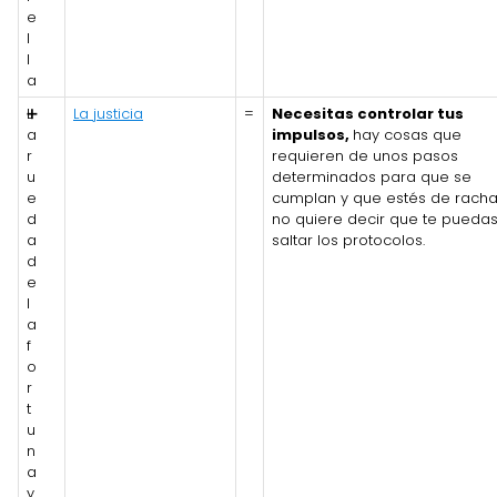
e
l
l
a
L
➕
La justicia
=
Necesitas controlar tus
a
impulsos,
hay cosas que
r
requieren de unos pasos
u
determinados para que se
e
cumplan y que estés de rach
d
no quiere decir que te pueda
a
saltar los protocolos.
d
e
l
a
f
o
r
t
u
n
a
y