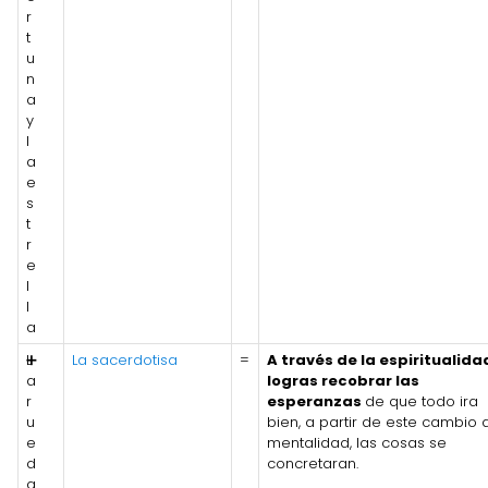
r
t
u
n
a
y
l
a
e
s
t
r
e
l
l
a
L
➕
La sacerdotisa
=
A través de la espiritualida
a
logras recobrar las
r
esperanzas
de que todo ira
u
bien, a partir de este cambio 
e
mentalidad, las cosas se
d
concretaran.
a