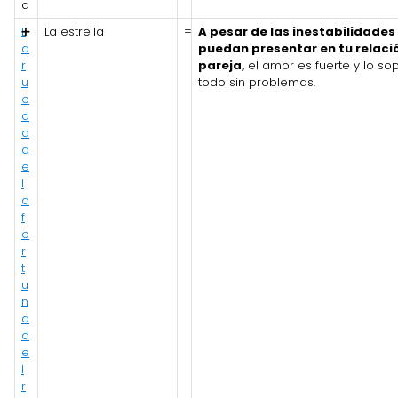
a
L
➕
La estrella
=
A pesar de las inestabilidades
a
puedan presentar en tu relaci
r
pareja,
el amor es fuerte y lo so
u
todo sin problemas.
e
d
a
d
e
l
a
f
o
r
t
u
n
a
d
e
l
r