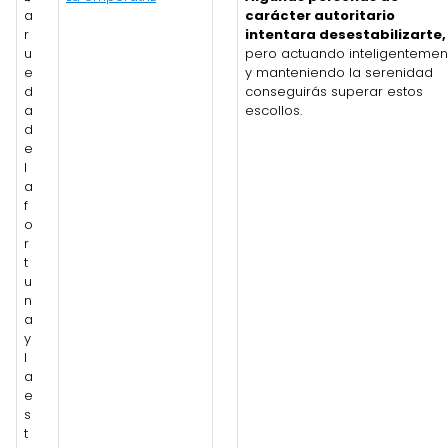
a
carácter autoritario
r
intentara desestabilizarte,
u
pero actuando inteligentemen
e
y manteniendo la serenidad
d
conseguirás superar estos
a
escollos.
d
e
l
a
f
o
r
t
u
n
a
y
l
a
e
s
t