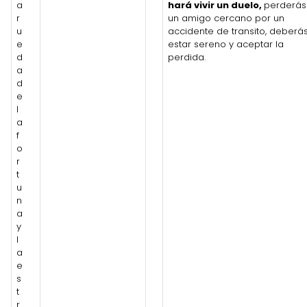
a
hará vivir un duelo,
perderás
r
un amigo cercano por un
u
accidente de transito, deberá
e
estar sereno y aceptar la
d
perdida.
a
d
e
l
a
f
o
r
t
u
n
a
y
l
a
e
s
t
r