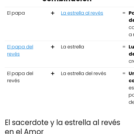
El papa
➕
La estrella al revés
=
P
d
co
a 
El papa del
➕
La estrella
=
Lu
revés
de
cr
El papa del
➕
La estrella del revés
=
U
revés
c
es
pa
de
El sacerdote y la estrella al revés
en el Amor