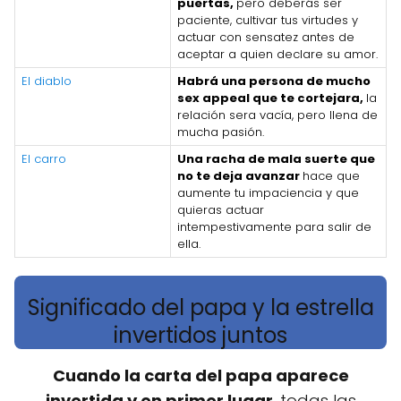
puertas,
pero deberás ser
paciente, cultivar tus virtudes y
actuar con sensatez antes de
aceptar a quien declare su amor.
El diablo
Habrá una persona de mucho
sex appeal que te cortejara,
la
relación sera vacía, pero llena de
mucha pasión.
El carro
Una racha de mala suerte que
no te deja avanzar
hace que
aumente tu impaciencia y que
quieras actuar
intempestivamente para salir de
ella.
Significado del papa y la estrella
invertidos juntos
Cuando la carta del papa aparece
invertida y en primer lugar
, todas las