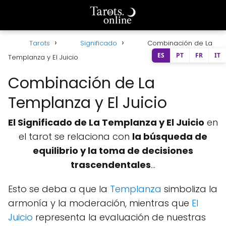
Tarots
Significado
Combinación de La
ES
PT
FR
IT
Templanza y El Juicio
Combinación de La
Templanza y El Juicio
El Significado de La Templanza y El Juicio
en
el tarot se relaciona con
la búsqueda de
equilibrio y la toma de decisiones
trascendentales
...
Esto se deba a que la
Templanza
simboliza la
armonía y la moderación, mientras que
El
Juicio
representa la evaluación de nuestras