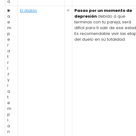
a
L
➕
El diablo
=
Pasas por un momento de
a
depresión
debido a que
e
terminas con tu pareja, será
m
difícil para ti salir de ese esta
p
Es recomendable vivir las eta
e
del duelo en su totalidad.
r
a
t
r
i
z
y
l
a
t
e
m
p
l
a
n