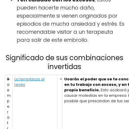
pueden hacerte mucho daño,
especialmente si vienen originados por
episodios de mucha ansiedad y estrés. Es
recomendable visitar a un terapeuta
para salir de este embrollo.
Significado de sus combinaciones
invertidas
L
➕
La templanza al
=
Usarás el poder que se te con
a
revés
en tu trabajo con exceso, y en 
e
propio beneficio.
Esto acabará 
m
causar molestias en la empresa. 
p
posible que prescindan de tus ser
e
r
a
t
r