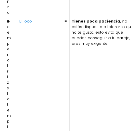
n
z
a
L
➕
El loco
=
Tienes poca paciencia,
no
a
estás dispuesto a tolerar lo q
e
no te gusta, esto evita que
m
puedas conseguir a tu pareja,
p
eres muy exigente.
e
r
a
t
r
i
z
y
l
a
t
e
m
p
l