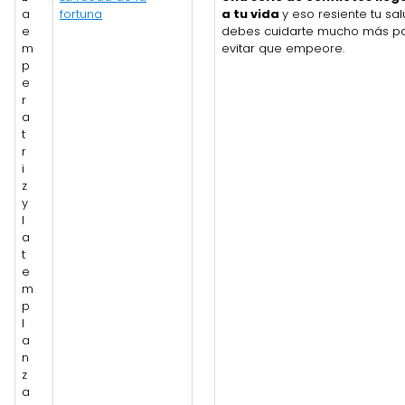
a
fortuna
a tu vida
y eso resiente tu sal
e
debes cuidarte mucho más p
m
evitar que empeore.
p
e
r
a
t
r
i
z
y
l
a
t
e
m
p
l
a
n
z
a