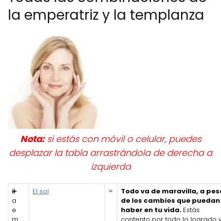
la emperatriz y la templanza
Nota:
si estás con móvil o celular, puedes
desplazar la tabla arrastrándola de derecha a
izquierda
L
➕
El sol
=
Todo va de maravilla, a pes
a
de los cambios que puedan
e
haber en tu vida.
Estás
m
contento por todo lo logrado 