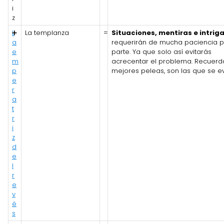
i
z
L
➕
La templanza
=
Situaciones, mentiras e intrig
a
requerirán de mucha paciencia p
e
parte. Ya que solo así evitarás
m
acrecentar el problema. Recuerda
p
mejores peleas, son las que se ev
e
r
a
t
r
i
z
d
e
l
r
e
v
é
s