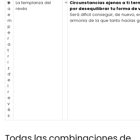
L
➕
La templanza del
=
Circunstancias ajenas a ti te
a
revés
por desequilibrar tu forma de 
e
Será difícil conseguir, de nuevo, 
m
armonía de la que tanto hacías g
p
e
r
a
t
r
i
z
d
e
l
r
e
v
é
s
Todas las combinaciones de