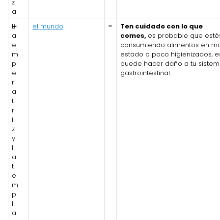
z
a
L
➕
el mundo
=
Ten cuidado con lo que
a
comes,
es probable que esté
e
consumiendo alimentos en ma
m
estado o poco higienizados, e
p
puede hacer daño a tu siste
e
gastrointestinal.
r
a
t
r
i
z
y
l
a
t
e
m
p
l
a