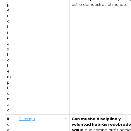
p
así lo demuestras al mundo.
e
r
a
t
r
i
z
y
l
a
t
e
m
p
l
a
n
z
a
L
➕
El mago
=
Con mucha disciplina y
a
voluntad habrás recobrado
e
salud
que tiempo atrás había