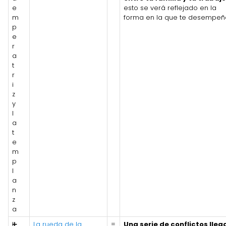
e
esto se verá reflejado en la
m
forma en la que te desempeñ
p
e
r
a
t
r
i
z
y
l
a
t
e
m
p
l
a
n
z
a
L
➕
La rueda de la
=
Una serie de conflictos lleg