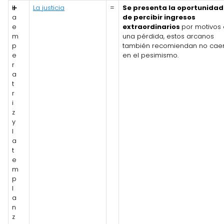
L
➕
La justicia
=
Se presenta la oportunidad
a
de percibir ingresos
e
extraordinarios
por motivos
m
una pérdida, estos arcanos
p
también recomiendan no cae
e
en el pesimismo.
r
a
t
r
i
z
y
l
a
t
e
m
p
l
a
n
z