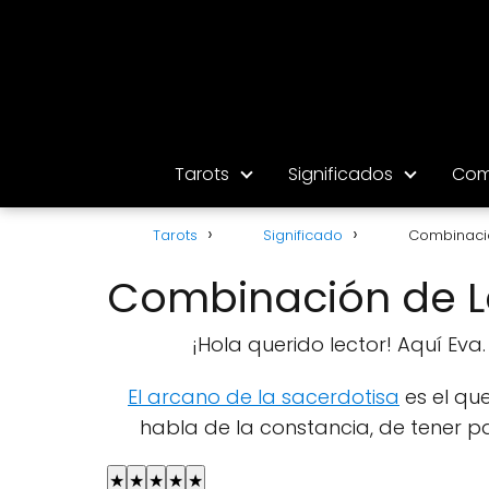
Tarots
Significados
Com
Tarots
Significado
Combinació
Combinación de L
¡Hola querido lector! Aquí Ev
El arcano de la sacerdotisa
es el que
habla de la constancia, de tener pac
★
★
★
★
★