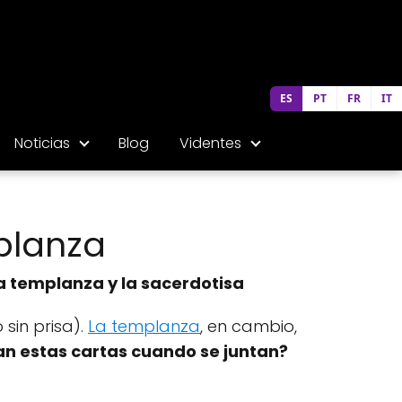
ES
PT
FR
IT
Noticias
Blog
Videntes
planza
la templanza y la sacerdotisa
 sin prisa).
La templanza
, en cambio,
an estas cartas cuando se juntan?