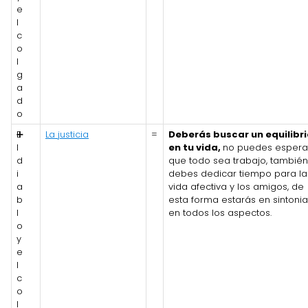
e
l
c
o
l
g
a
d
o
E
➕
La justicia
=
Deberás buscar un equilibri
l
en tu vida,
no puedes espera
d
que todo sea trabajo, también
i
debes dedicar tiempo para la
a
vida afectiva y los amigos, de
b
esta forma estarás en sintonia
l
en todos los aspectos.
o
y
e
l
c
o
l