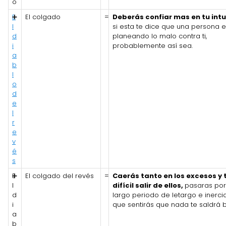
o
E
➕
El colgado
=
Deberás confiar mas en tu intu
l
si esta te dice que una persona e
d
planeando lo malo contra ti,
i
probablemente así sea.
a
b
l
o
d
e
l
r
e
v
é
s
E
➕
El colgado del revés
=
Caerás
tanto en los excesos y 
l
difícil
salir de ellos,
pasaras por
d
largo periodo de letargo e inerci
i
que sentirás que nada te saldrá b
a
b