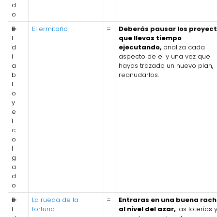
d
o
E
➕
El ermitaño
=
Deberás pausar los proyec
l
que llevas tiempo
d
ejecutando,
analiza cada
i
aspecto de el y una vez que
a
hayas trazado un nuevo plan,
b
reanudarlos.
l
o
y
e
l
c
o
l
g
a
d
o
E
➕
La rueda de la
=
Entraras en una buena rac
l
fortuna
al nivel del azar,
las loterías 