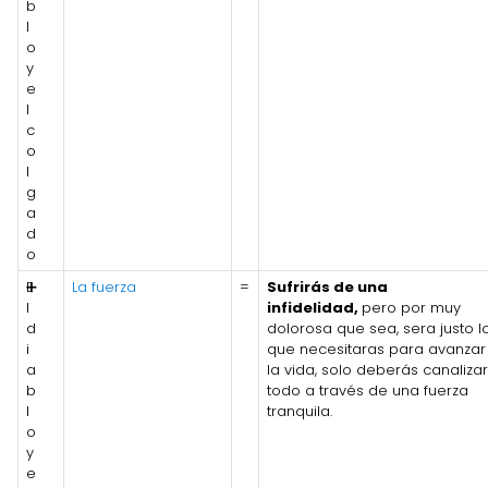
b
l
o
y
e
l
c
o
l
g
a
d
o
E
➕
La fuerza
=
Sufrirás de una
l
infidelidad,
pero por muy
d
dolorosa que sea, sera justo l
i
que necesitaras para avanzar
a
la vida, solo deberás canalizar
b
todo a través de una fuerza
l
tranquila.
o
y
e