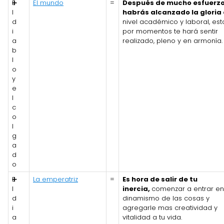
E
➕
El mundo
=
Después de mucho esfuerz
l
habrás alcanzado la gloria
d
nivel académico y laboral, est
i
por momentos te hará sentir
a
realizado, pleno y en armonía.
b
l
o
y
e
l
c
o
l
g
a
d
o
E
➕
La emperatriz
=
Es hora de salir de tu
l
inercia,
comenzar a entrar en
d
dinamismo de las cosas y
i
agregarle mas creatividad y
a
vitalidad a tu vida.