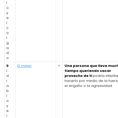
l
o
y
e
l
c
o
l
g
a
d
o
E
➕
El mago
=
Una persona que lleva muc
l
tiempo queriendo sacar
d
provecho de ti
podría intenta
i
hacerlo por medio de la fuerz
a
el engaño o la agresividad.
b
l
o
y
e
l