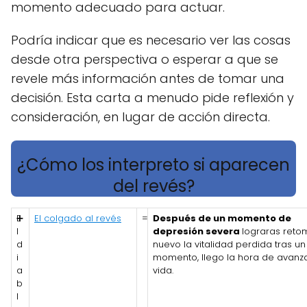
momento adecuado para actuar.
Podría indicar que es necesario ver las cosas
desde otra perspectiva o esperar a que se
revele más información antes de tomar una
decisión. Esta carta a menudo pide reflexión y
consideración, en lugar de acción directa.
¿Cómo los interpreto si aparecen
del revés?
E
➕
El colgado al revés
=
Después de un momento de
l
depresión severa
lograras reto
d
nuevo la vitalidad perdida tras u
i
momento, llego la hora de avanza
a
vida.
b
l