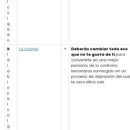
l
c
o
l
g
a
d
o
E
➕
La muerte
=
Deberás cambiar todo eso
l
que no te gusta de ti
para
d
convertirte en una mejor
i
persona, de lo contrario
a
terminaras sumergido en un
b
proceso de depresión del cua
l
te sera difícil salir.
o
y
e
l
c
o
l
g