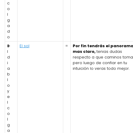
c
o
l
g
a
d
o
E
➕
El sol
=
Por fin tendrás el panoram
l
mas claro,
tenias dudas
d
respecto a que caminos tomar
i
pero luego de confiar en tu
a
intuición lo veras todo mejor.
b
l
o
y
e
l
c
o
l
g
a