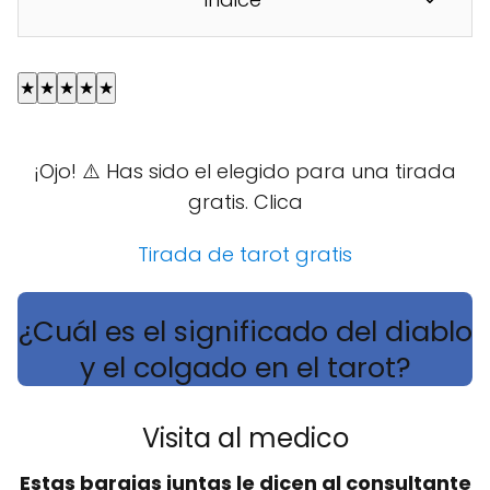
★
★
★
★
★
¡Ojo! ⚠️ Has sido el elegido para una tirada
gratis. Clica
Tirada de tarot gratis
¿Cuál es el significado del diablo
y el colgado en el tarot?
Visita al medico
Estas barajas juntas le dicen al consultante