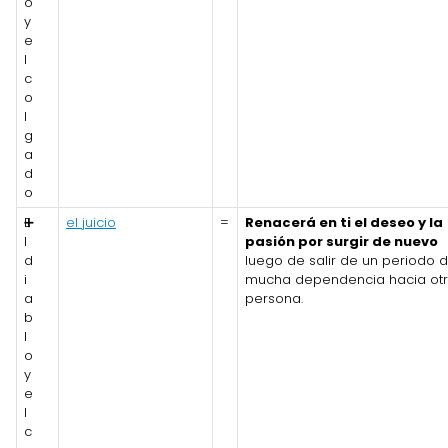
o
y
e
l
c
o
l
g
a
d
o
E
➕
el juicio
=
Renacerá en ti el deseo y la
l
pasión por surgir de nuevo
d
luego de salir de un periodo 
i
mucha dependencia hacia ot
a
persona.
b
l
o
y
e
l
c