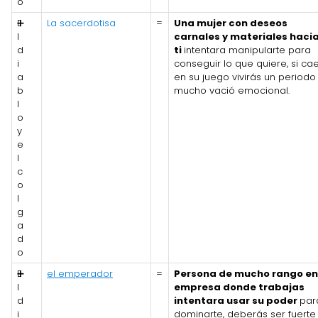
o
E
➕
La sacerdotisa
=
Una mujer con deseos
l
carnales y materiales haci
d
ti
intentara manipularte para
i
conseguir lo que quiere, si ca
a
en su juego vivirás un periodo
b
mucho vació emocional.
l
o
y
e
l
c
o
l
g
a
d
o
E
➕
el emperador
=
Persona de mucho rango en
l
empresa donde trabajas
d
intentara usar su poder
par
i
dominarte, deberás ser fuerte