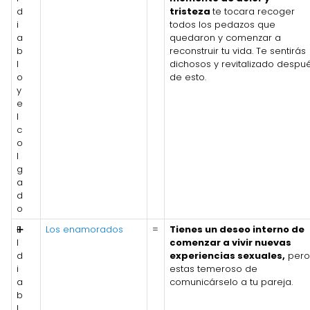
d
tristeza
te tocara recoger
i
todos los pedazos que
a
quedaron y comenzar a
b
reconstruir tu vida. Te sentirás
l
dichosos y revitalizado despu
o
de esto.
y
e
l
c
o
l
g
a
d
o
E
➕
Los enamorados
=
Tienes un deseo interno de
l
comenzar a vivir nuevas
d
experiencias sexuales,
pero
i
estas temeroso de
a
comunicárselo a tu pareja.
b
l