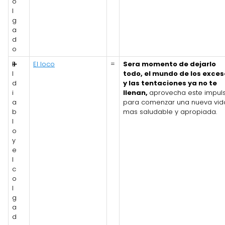
o
l
g
a
d
o
E
➕
El loco
=
Sera momento de dejarlo
l
todo, el mundo de los exces
d
y las tentaciones ya no te
i
llenan,
aprovecha este impul
a
para comenzar una nueva vid
b
mas saludable y apropiada.
l
o
y
e
l
c
o
l
g
a
d