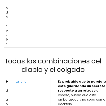
l
o
d
e
l
r
e
v
é
s
Todas las combinaciones del
diablo y el colgado
E
➕
La luna
=
Es probable que tu pareja t
l
este guardando un secreto
d
respecto a un retraso
o
i
espera, puede que este
a
embarazada y no sepa como
b
decírtelo.