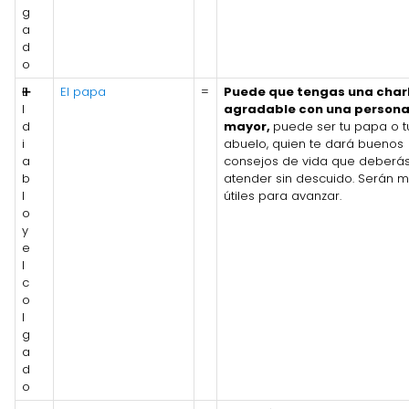
g
a
d
o
E
➕
El papa
=
Puede que tengas una char
l
agradable con una person
d
mayor,
puede ser tu papa o t
i
abuelo, quien te dará buenos
a
consejos de vida que deberá
b
atender sin descuido. Serán 
l
útiles para avanzar.
o
y
e
l
c
o
l
g
a
d
o