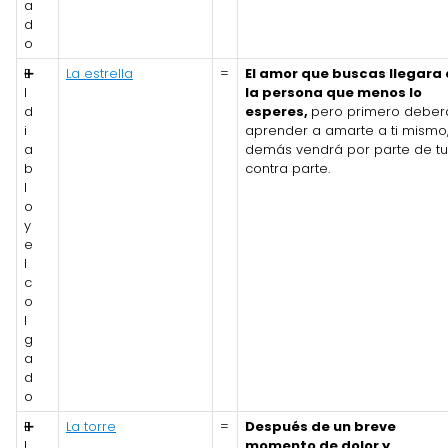
a
d
o
E
➕
La estrella
=
El amor que buscas llegara
l
la persona que menos lo
d
esperes,
pero primero deber
i
aprender a amarte a ti mismo,
a
demás vendrá por parte de tu
b
contra parte.
l
o
y
e
l
c
o
l
g
a
d
o
E
➕
La torre
=
Después de un breve
l
momento de dolor y