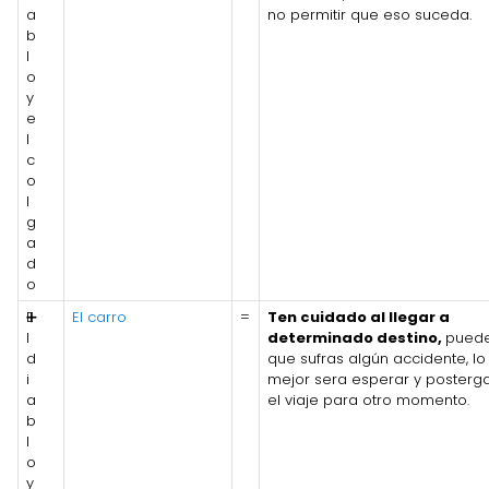
a
no permitir que eso suceda.
b
l
o
y
e
l
c
o
l
g
a
d
o
E
➕
El carro
=
Ten cuidado al llegar a
l
determinado destino,
pued
d
que sufras algún accidente, lo
i
mejor sera esperar y posterg
a
el viaje para otro momento.
b
l
o
y