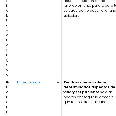
d
apuestas pueden darse
i
favorablemente para ti, pero 
a
cuidado de no desarrollar un
b
adicción.
l
o
y
e
l
c
o
l
g
a
d
o
E
➕
La templanza
=
Tendrás que sacrificar
l
determinados aspectos de 
d
vida y ser paciente
solo así
i
podrás conseguir la armonía
a
que tanto estas buscando.
b
l