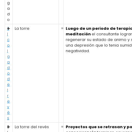
g
a
d
o
E
➕
La torre
=
Luego de un periodo de terapia
l
meditación
el consultante logra
c
regenerar su estado de animo y s
o
una depresión que lo tenia sumid
l
negatividad.
g
a
d
o
d
e
l
r
e
v
é
s
E
➕
La torre del revés
=
Proyectos que se retrasan y po