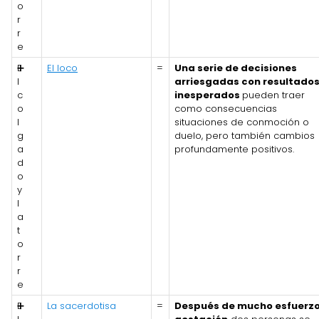
o
r
r
e
E
➕
El loco
=
Una serie de decisiones
l
arriesgadas con resultado
c
inesperados
pueden traer
o
como consecuencias
l
situaciones de conmoción o
g
duelo, pero también cambios
a
profundamente positivos.
d
o
y
l
a
t
o
r
r
e
E
➕
La sacerdotisa
=
Después de mucho esfuerzo