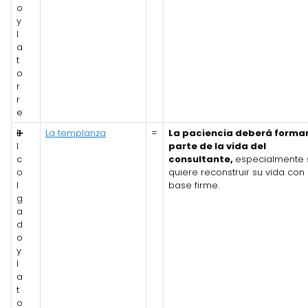
o
y
l
a
t
o
r
r
e
E
➕
La templanza
=
La paciencia deberá forma
l
parte de la vida del
c
consultante,
especialmente 
o
quiere reconstruir su vida con
l
base firme.
g
a
d
o
y
l
a
t
o