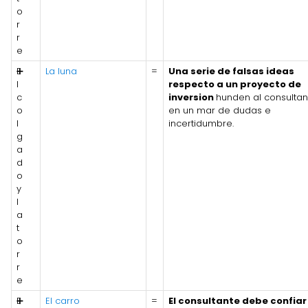
o
r
r
e
E
➕
La luna
=
Una serie de falsas ideas
l
respecto a un proyecto de
c
inversion
hunden al consultan
o
en un mar de dudas e
l
incertidumbre.
g
a
d
o
y
l
a
t
o
r
r
e
E
➕
El carro
=
El consultante debe confiar