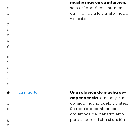
l
mucho mas en su intuición,
c
solo así podrá continuar en su
o
camino hacia la transformaci
l
y el éxito.
g
a
d
o
y
l
a
t
o
r
r
e
E
➕
La muerte
=
Una relación de mucha co-
l
dependencia
termina y trae
c
consigo mucho duelo y tristeza
o
Se requiere cambiar los
l
arquetipos del pensamiento
g
para superar dicha situación.
a