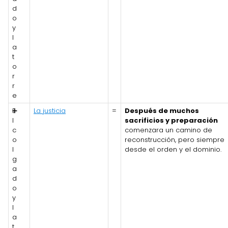
d
o
y
l
a
t
o
r
r
e
E
➕
La justicia
=
Después de muchos
l
sacrificios y preparación
c
comenzara un camino de
o
reconstrucción, pero siempre
l
desde el orden y el dominio.
g
a
d
o
y
l
a
t