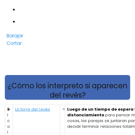
Barajar
Cortar
¿Cómo los interpreto si aparecen
del revés?
E
➕
La torre del revés
=
Luego de un tiempo de espera 
l
distanciamiento
para pensar m
c
cosas, las parejas se juntaran pa
o
decidir terminar relaciones totalm
l