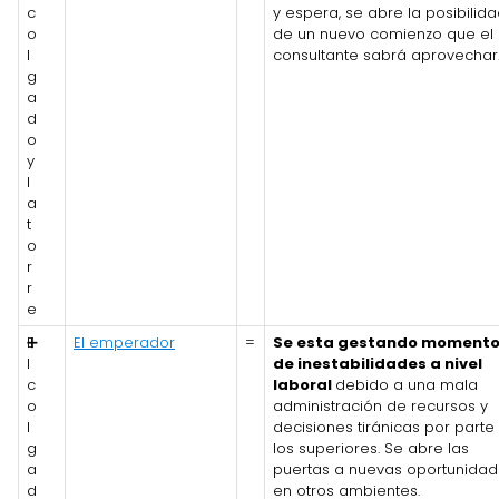
c
y espera, se abre la posibilid
o
de un nuevo comienzo que el
l
consultante sabrá aprovechar
g
a
d
o
y
l
a
t
o
r
r
e
E
➕
El emperador
=
Se esta gestando moment
l
de inestabilidades a nivel
c
laboral
debido a una mala
o
administración de recursos y
l
decisiones tiránicas por parte
g
los superiores. Se abre las
a
puertas a nuevas oportunida
d
en otros ambientes.