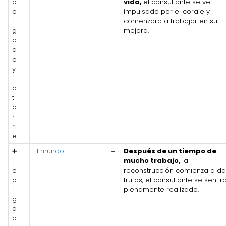
c
vida,
el consultante se ve
o
impulsado por el coraje y
l
comenzara a trabajar en su
g
mejora.
a
d
o
y
l
a
t
o
r
r
e
E
➕
El mundo
=
Después de un tiempo de
l
mucho trabajo,
la
c
reconstrucción comienza a da
o
frutos, el consultante se sentir
l
plenamente realizado.
g
a
d