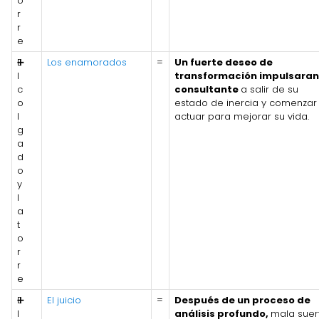
o
r
r
e
E
➕
Los enamorados
=
Un fuerte deseo de
l
transformación impulsaran
c
consultante
a salir de su
o
estado de inercia y comenzar
l
actuar para mejorar su vida.
g
a
d
o
y
l
a
t
o
r
r
e
E
➕
El juicio
=
Después de un proceso de
l
análisis profundo,
mala suer