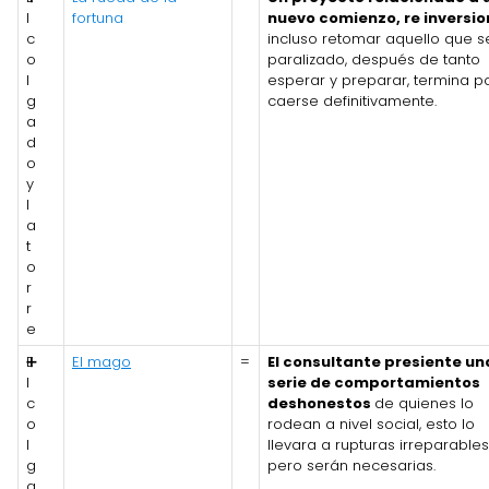
l
fortuna
nuevo comienzo, re inversi
c
incluso retomar aquello que s
o
paralizado, después de tanto
l
esperar y preparar, termina p
g
caerse definitivamente.
a
d
o
y
l
a
t
o
r
r
e
E
➕
El mago
=
El consultante presiente un
l
serie de comportamientos
c
deshonestos
de quienes lo
o
rodean a nivel social, esto lo
l
llevara a rupturas irreparables
g
pero serán necesarias.
a