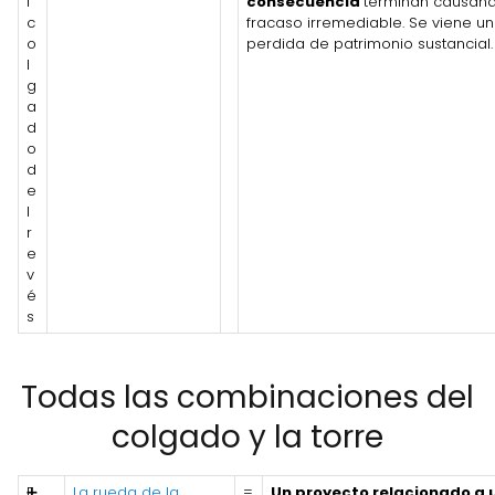
l
consecuencia
terminan causan
c
fracaso irremediable. Se viene u
o
perdida de patrimonio sustancial.
l
g
a
d
o
d
e
l
r
e
v
é
s
Todas las combinaciones del
colgado y la torre
E
➕
La rueda de la
=
Un proyecto relacionado a 