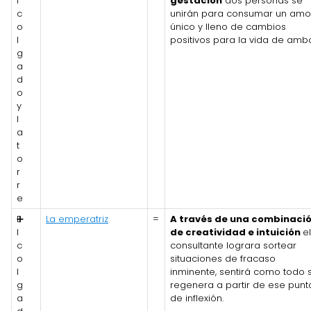
l
gestación
dos personas se
c
unirán para consumar un amo
o
único y lleno de cambios
l
positivos para la vida de amb
g
a
d
o
y
l
a
t
o
r
r
e
E
➕
La emperatriz
=
A través de una combinaci
l
de creatividad e intuición
el
c
consultante lograra sortear
o
situaciones de fracaso
l
inminente, sentirá como todo 
g
regenera a partir de ese punt
a
de inflexión.