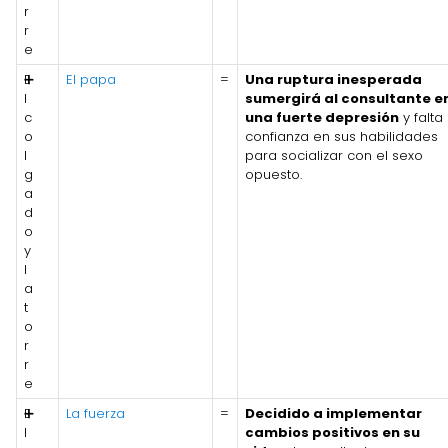
r
r
e
E
➕
El papa
=
Una ruptura inesperada
l
sumergirá al consultante e
c
una fuerte depresión
y falta
o
confianza en sus habilidades
l
para socializar con el sexo
g
opuesto.
a
d
o
y
l
a
t
o
r
r
e
E
➕
La fuerza
=
Decidido a implementar
l
cambios positivos en su