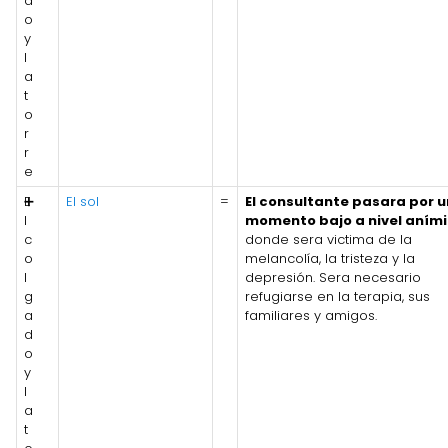
d
o
y
l
a
t
o
r
r
e
E
➕
El sol
=
El consultante pasara por u
l
momento bajo a nivel aním
c
donde sera victima de la
o
melancolía, la tristeza y la
l
depresión. Sera necesario
g
refugiarse en la terapia, sus
a
familiares y amigos.
d
o
y
l
a
t