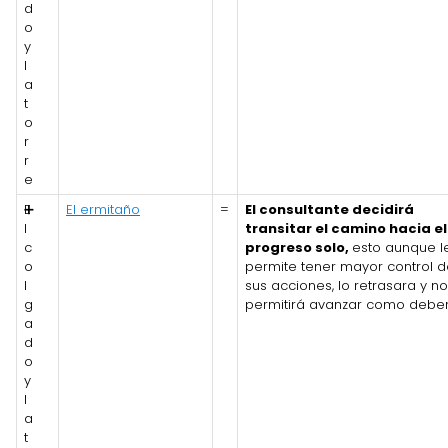
d
o
y
l
a
t
o
r
r
e
E
➕
El ermitaño
=
El consultante decidirá
l
transitar el camino hacia el
c
progreso solo,
esto aunque l
o
permite tener mayor control d
l
sus acciones, lo retrasara y no
g
permitirá avanzar como deber
a
d
o
y
l
a
t