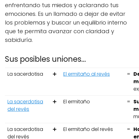
enfrentando tus miedos y aclarando tus
emociones. Es un llamado a dejar de evitar
los problemas y buscar un equilibrio interno
que te permita avanzar con claridad y
sabiduría.
Sus posibles uniones...
La sacerdotisa
➕
El ermitaño al revés
=
D
m
ex
La sacerdotisa
➕
El ermitaño
=
S
del revés
m
mu
La sacerdotisa
➕
El ermitaño del revés
=
H
del revés
e