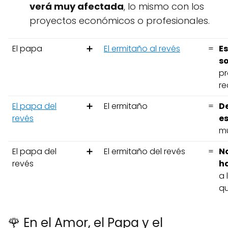
verá muy afectada
, lo mismo con los
proyectos económicos o profesionales.
El papa
➕
El ermitaño al revés
=
Es
s
pr
re
El papa del
➕
El ermitaño
=
De
revés
e
mu
El papa del
➕
El ermitaño del revés
=
No
revés
ha
a 
qu
🌹 En el Amor, el Papa y el