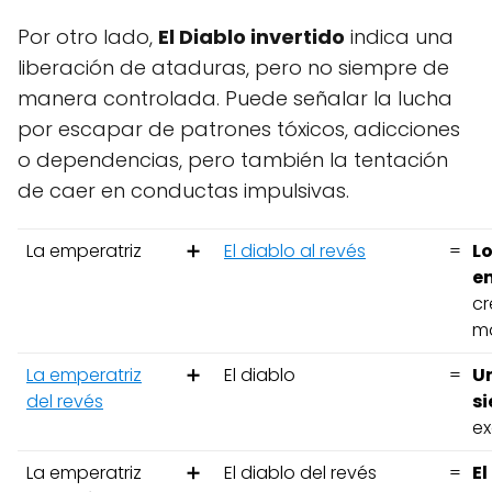
Por otro lado,
El Diablo invertido
indica una
liberación de ataduras, pero no siempre de
manera controlada. Puede señalar la lucha
por escapar de patrones tóxicos, adicciones
o dependencias, pero también la tentación
de caer en conductas impulsivas.
La emperatriz
➕
El diablo al revés
=
L
en
cr
ma
La emperatriz
➕
El diablo
=
Un
del revés
si
ex
La emperatriz
➕
El diablo del revés
=
El