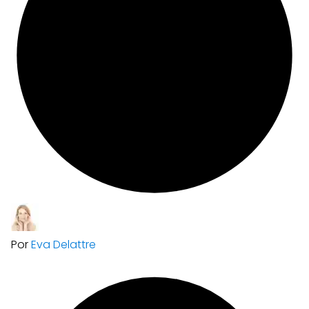
Por
Eva Delattre