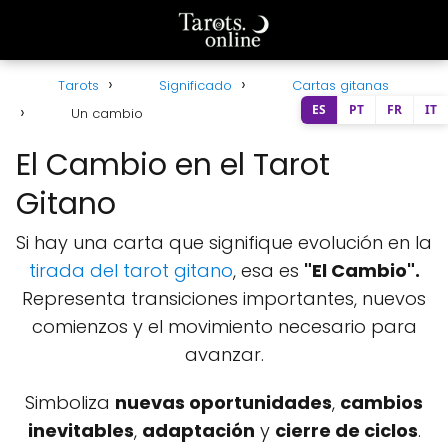
Tarots
Significado
Cartas gitanas
ES
PT
FR
IT
Un cambio
El Cambio en el Tarot
Gitano
Si hay una carta que signifique evolución en la
tirada del tarot gitano
, esa es
"El Cambio".
Representa transiciones importantes, nuevos
comienzos y el movimiento necesario para
avanzar.
Simboliza
nuevas oportunidades
,
cambios
inevitables
,
adaptación
y
cierre de ciclos
.