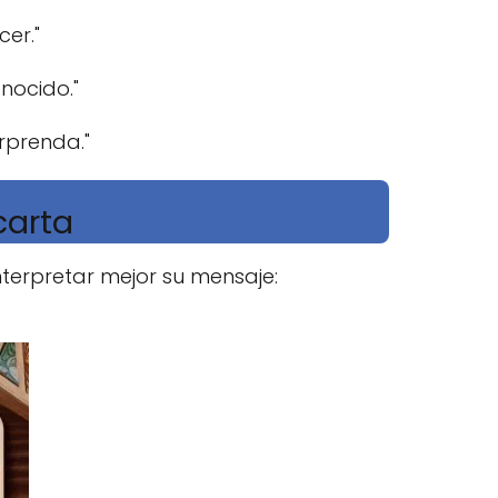
er."
nocido."
rprenda."
carta
terpretar mejor su mensaje: