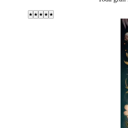
★
★
★
★
★