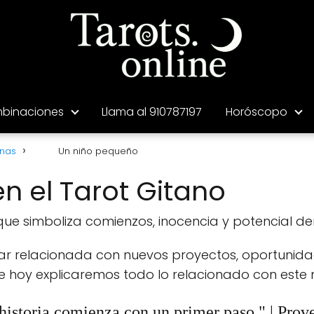
binaciones
Llama al 910787197
Horóscopo
anas
Un niño pequeño
n el Tarot Gitano
ue simboliza comienzos, inocencia y potencial de
ar relacionada con nuevos proyectos, oportunidad
 de hoy explicaremos todo lo relacionado con es
historia comienza con un primer paso." | Prov