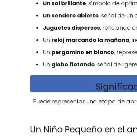
Un sol brillante
, símbolo de opti
Un sendero abierto
, señal de un
Juguetes dispersos
, reflejando c
Un
reloj marcando la mañana
, 
Un
pergamino en blanco
, repres
Un
globo flotando
, señal de liger
Significa
Puede representar una etapa de apre
Un Niño Pequeño en el a