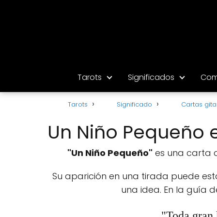
Tarots
Significados
Com
Tarots
Significado
Cartas git
Un Niño Pequeño e
"Un Niño Pequeño"
es una carta q
Su aparición en una tirada puede est
una idea. En la guía
"Toda gran 