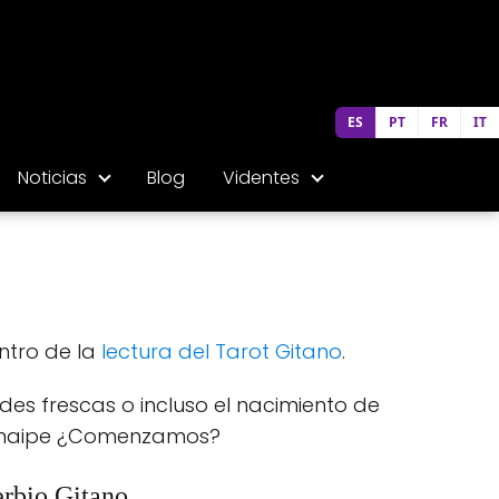
ES
PT
FR
IT
Noticias
Blog
Videntes
ntro de la
lectura del Tarot Gitano
.
es frescas o incluso el nacimiento de
te naipe ¿Comenzamos?
erbio Gitano