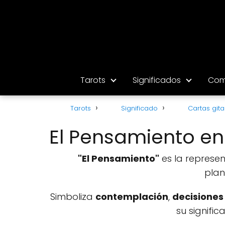
Tarots
Significados
Com
Tarots
Significado
Cartas git
El Pensamiento en 
"El Pensamiento"
es la represen
plan
Simboliza
contemplación
,
decisiones
su signifi