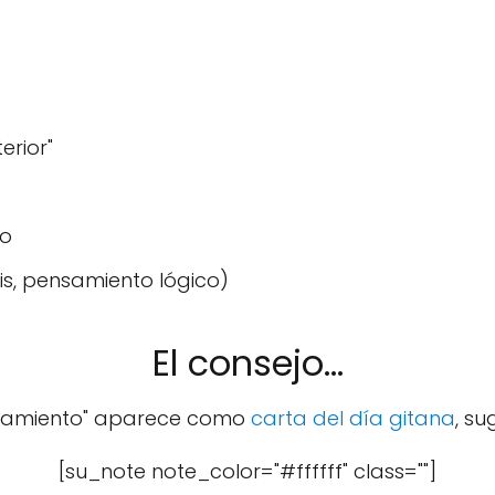
terior"
io
sis, pensamiento lógico)
El consejo...
samiento" aparece como
carta del día gitana
, su
[su_note note_color="#ffffff" class=""]