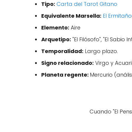
Tipo:
Carta del Tarot Gitano
Equivalente Marsella:
El Ermitaño
Elemento:
Aire
Arquetipo:
"El Filósofo", "El Sabio In
Temporalidad:
Largo plazo.
Signo relacionado:
Virgo y Acuar
Planeta regente:
Mercurio (análi
Cuando "El Pen