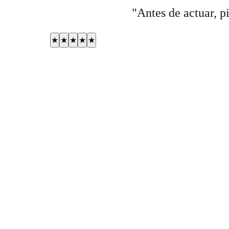
"Antes de actuar, p
★
★
★
★
★