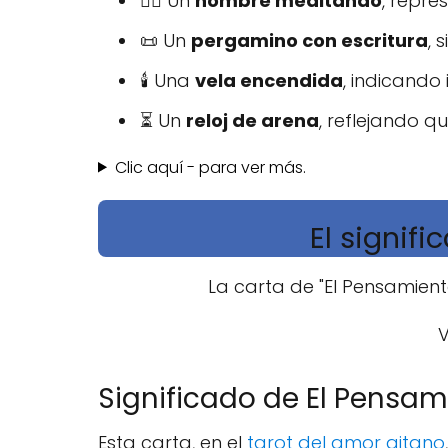
🧘‍♂️ Un
hombre meditando
, repre
📜 Un
pergamino con escritura
, 
🕯️ Una
vela encendida
, indicando
⏳ Un
reloj de arena
, reflejando q
Clic aquí - para ver más.
El signif
La carta de "El Pensamient
V
Significado de El Pensam
Esta carta, en el
tarot del amor gitano