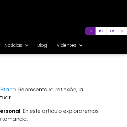
ES
PT
FR
IT
Noticias
Blog
Videntes
 Gitano
. Representa la reflexión, la
tuar.
personal
. En este artículo exploraremos
artomancia.