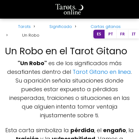
Tarots
Significado
Cartas gitanas
ES
PT
FR
IT
Un Robo
Un Robo en el Tarot Gitano
"Un Robo"
es de los significados más
desafiantes dentro del
Tarot Gitano en linea
.
Su aparición señala situaciones donde
puedes estar expuesto a pérdidas
inesperadas, traiciones o situaciones en las
que alguien intenta tomar ventaja
injustamente sobre ti.
Esta carta simboliza la
pérdida
, el
engaño
, la
traición
y la
vulnerabilidad
. Vamos a