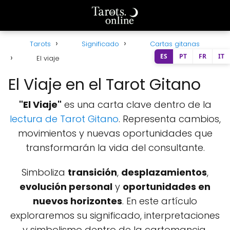
Tarots
Significado
Cartas gitanas
ES
PT
FR
IT
El viaje
El Viaje en el Tarot Gitano
"El Viaje"
es una carta clave dentro de la
lectura de Tarot Gitano
. Representa cambios,
movimientos y nuevas oportunidades que
transformarán la vida del consultante.
Simboliza
transición
,
desplazamientos
,
evolución personal
y
oportunidades en
nuevos horizontes
. En este artículo
exploraremos su significado, interpretaciones
y simbolismo dentro de la cartomancia.