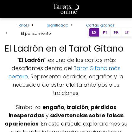
Tarots
Significado
Cartas gitanas
ES
PT
FR
IT
El pensamiento
El Ladrón en el Tarot Gitano
"El Ladrón"
es una de las cartas más
desafiantes dentro del
Tarot Gitano más
certero
. Representa pérdidas, engaños y la
necesidad de estar alerta ante posibles
traiciones.
Simboliza
engaño
,
traición
,
pérdidas
inesperadas
y
advertencias sobre falsas
apariencias
. En este artículo exploraremos su
significado, interpretaciones y simbolismo