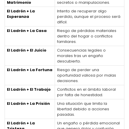
Matrimonio
secretos o manipulaciones.
El Ladrón + La
Intento de recuperar algo
Esperanza
perdido, aunque el proceso será
difícil.
El Ladrón + La Casa
Riesgo de pérdidas materiales
dentro del hogar o conflictos
familiares.
El Ladrón + El Juicio
Consecuencias legales o
morales tras un engaño
descubierto.
El Ladrón + La Fortuna
Riesgo de perder una
oportunidad valiosa por malas
decisiones.
El Ladrón + El Trabajo
Conflictos en el ámbito laboral
por falta de honestidad.
El Ladrón + La Prisión
Una situación que limita la
libertad debido a acciones
pasadas.
El Ladrón + La
Un engaño o pérdida emocional
Tristeza
que genera dolor y confusión.