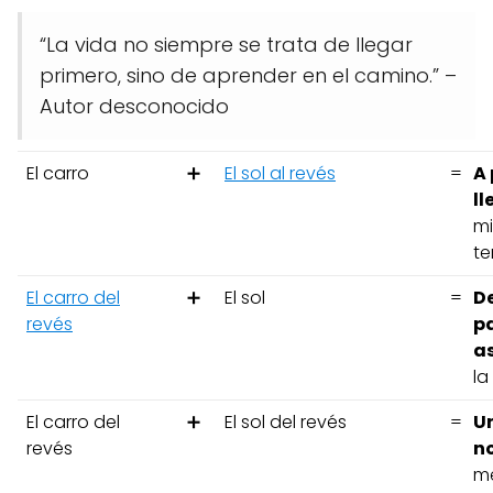
“La vida no siempre se trata de llegar
primero, sino de aprender en el camino.” –
Autor desconocido
El carro
➕
El sol al revés
=
A 
l
mi
te
El carro del
➕
El sol
=
De
revés
pa
a
la
El carro del
➕
El sol del revés
=
U
revés
n
me