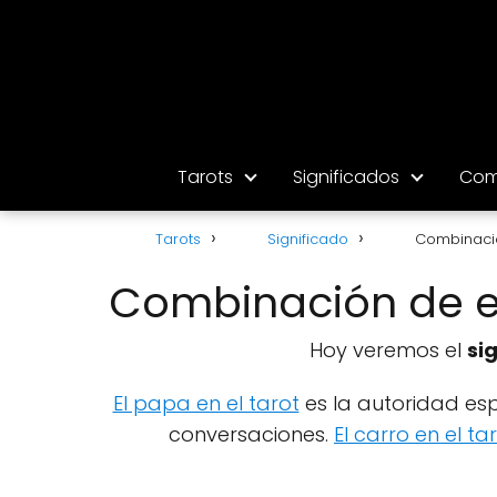
Tarots
Significados
Com
Tarots
Significado
Combinació
Combinación de el
Hoy veremos el
si
El papa en el tarot
es la autoridad esp
conversaciones.
El carro en el ta