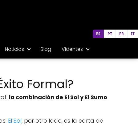
ES
PT
FR
IT
Noticias
Blog
Videntes
Éxito Formal?
rot:
la combinación de El Sol y El Sumo
as.
El Sol
, por otro lado, es la carta de