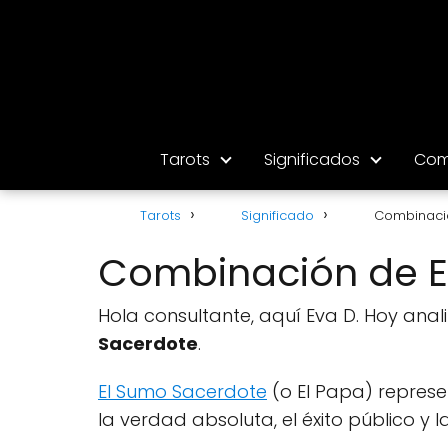
Tarots
Significados
Com
Tarots
Significado
Combinació
Combinación de El 
Hola consultante, aquí Eva D. Hoy ana
Sacerdote
.
El Sumo Sacerdote
(o El Papa) represen
la verdad absoluta, el éxito público y la