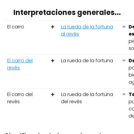
Interpretaciones generales...
El carro
➕
La rueda de la fortuna
=
D
al revés
e
pi
so
El carro del
➕
La rueda de la fortuna
=
D
revés
po
bi
ag
El carro del
➕
La rueda de la fortuna
=
T
revés
del revés
pu
ca
de