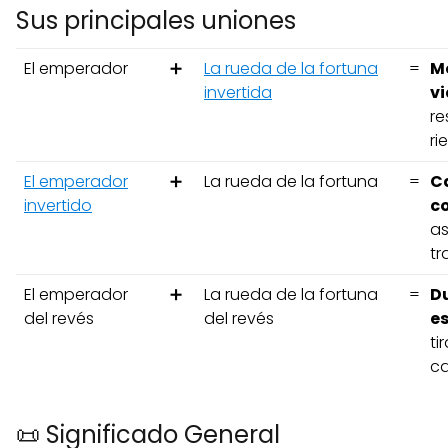
Sus principales uniones
El emperador
➕
La rueda de la fortuna
=
M
invertida
vi
re
ri
El emperador
➕
La rueda de la fortuna
=
Ca
invertido
co
as
tr
El emperador
➕
La rueda de la fortuna
=
Du
del revés
del revés
e
ti
ca
📜 Significado General