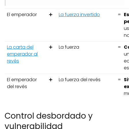
El emperador
➕
La fuerza invertido
=
Es
p
us
no
La carta del
➕
La fuerza
=
C
emperador al
un
revés
ec
es
El emperador
➕
La fuerza del revés
=
Si
del revés
ex
mu
Control desbordado y
vulnerabilidad