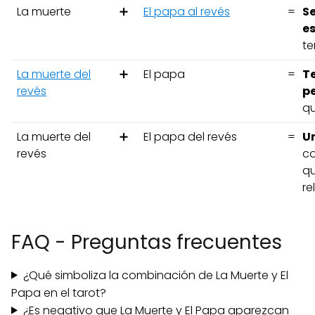
La muerte
➕
El papa al revés
=
Se
e
te
La muerte del
➕
El papa
=
Te
revés
p
qu
La muerte del
➕
El papa del revés
=
U
revés
co
qu
re
FAQ - Preguntas frecuentes
¿Qué simboliza la combinación de La Muerte y El
Papa en el tarot?
¿Es negativo que La Muerte y El Papa aparezcan