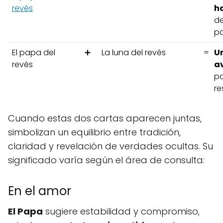
revés
h
de
p
El papa del
➕
La luna del revés
=
U
revés
a
po
re
Cuando estas dos cartas aparecen juntas,
simbolizan un equilibrio entre tradición,
claridad y revelación de verdades ocultas. Su
significado varía según el área de consulta:
En el amor
El Papa
sugiere estabilidad y compromiso,