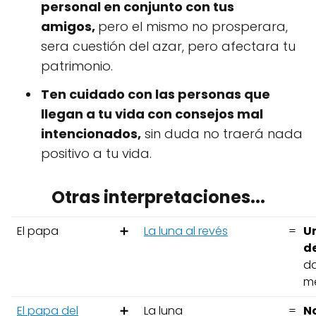
personal en conjunto con tus
amigos,
pero el mismo no prosperara,
sera cuestión del azar, pero afectara tu
patrimonio.
Ten cuidado con las personas que
llegan a tu vida con consejos mal
intencionados,
sin duda no traerá nada
positivo a tu vida.
Otras interpretaciones...
El papa
➕
La luna al revés
=
Un
de
da
me
El papa del
➕
La luna
=
No